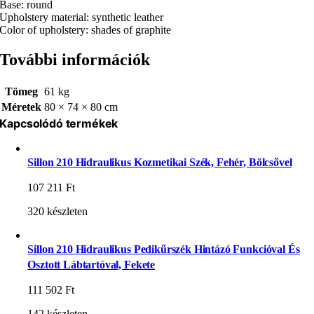
Base: round
Upholstery material: synthetic leather
Color of upholstery: shades of graphite
További információk
Tömeg
61 kg
Méretek
80 × 74 × 80 cm
Kapcsolódó termékek
Sillon 210 Hidraulikus Kozmetikai Szék, Fehér, Bölcsővel
107 211
Ft
320 készleten
Sillon 210 Hidraulikus Pedikűrszék Hintázó Funkcióval És
Osztott Lábtartóval, Fekete
111 502
Ft
142 készleten