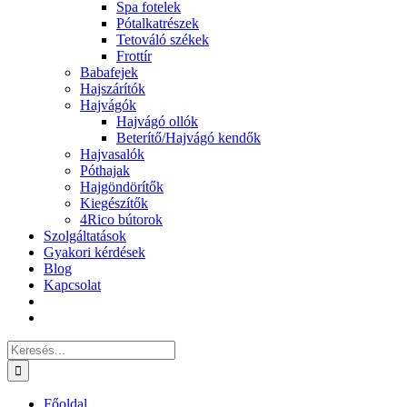
Spa fotelek
Pótalkatrészek
Tetováló székek
Frottír
Babafejek
Hajszárítók
Hajvágók
Hajvágó ollók
Beterítő/Hajvágó kendők
Hajvasalók
Póthajak
Hajgöndörítők
Kiegészítők
4Rico bútorok
Szolgáltatások
Gyakori kérdések
Blog
Kapcsolat
Keresés...
Főoldal