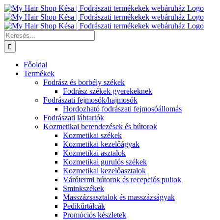
Kihagyás
Keresés...
Főoldal
Termékek
Fodrász és borbély székek
Fodrász székek gyerekeknek
Fodrászati fejmosók/hajmosók
Hordozható fodrászati fejmosóállomás
Fodrászati lábtartók
Kozmetikai berendezések és bútorok
Kozmetikai székek
Kozmetikai kezelőágyak
Kozmetikai asztalok
Kozmetikai gurulós székek
Kozmetikai kezelőasztalok
Várótermi bútorok és recepciós pultok
Sminkszékek
Masszázsasztalok és masszázságyak
Pedikűrtálcák
Promóciós készletek