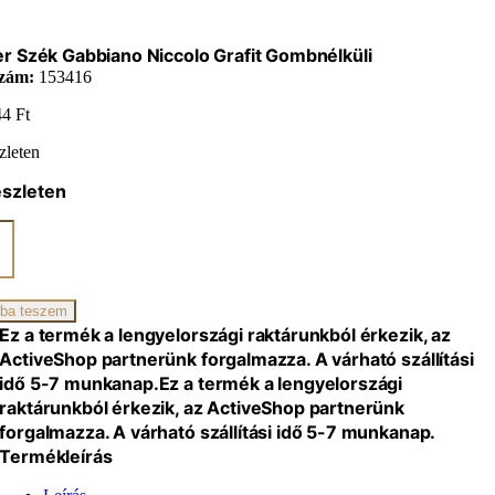
r Szék Gabbiano Niccolo Grafit Gombnélküli
zám:
153416
44
Ft
zleten
észleten
ano
o
ba teszem
élküli
Ez a termék a lengyelországi raktárunkból érkezik, az
iség
ActiveShop partnerünk forgalmazza. A várható szállítási
idő 5-7 munkanap.
Ez a termék a lengyelországi
raktárunkból érkezik, az ActiveShop partnerünk
forgalmazza. A várható szállítási idő 5-7 munkanap.
Termékleírás