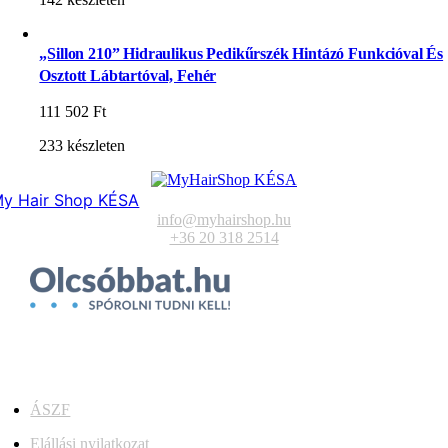
„Sillon 210” Hidraulikus Pedikűrszék Hintázó Funkcióval És
Osztott Lábtartóval, Fehér
111 502
Ft
233 készleten
y Hair Shop KÉSA
info@myhairshop.hu
+36 20 318 2514
ÁSZF
Elállási nyilatkozat