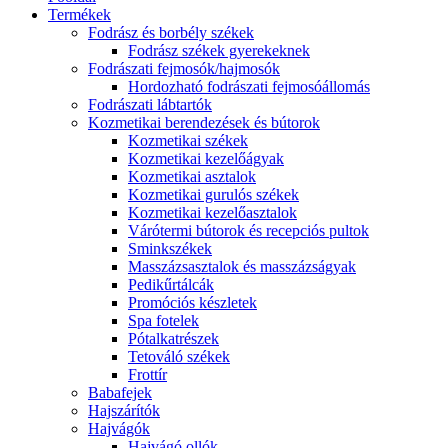
Termékek
Fodrász és borbély székek
Fodrász székek gyerekeknek
Fodrászati fejmosók/hajmosók
Hordozható fodrászati fejmosóállomás
Fodrászati lábtartók
Kozmetikai berendezések és bútorok
Kozmetikai székek
Kozmetikai kezelőágyak
Kozmetikai asztalok
Kozmetikai gurulós székek
Kozmetikai kezelőasztalok
Várótermi bútorok és recepciós pultok
Sminkszékek
Masszázsasztalok és masszázságyak
Pedikűrtálcák
Promóciós készletek
Spa fotelek
Pótalkatrészek
Tetováló székek
Frottír
Babafejek
Hajszárítók
Hajvágók
Hajvágó ollók