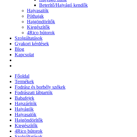
Beterítő/Hajvágó kendők
Hajvasalók
Póthajak
Hajgöndörítők
Kiegészítők
4Rico bútorok
Szolgáltatások
Gyakori kérdések
Blog
Kapcsolat
Főoldal
Termékek
Fodrász és borbély székek
Fodrászati lábtartók
Babafejek
Hajszárítók
Hajvágók
Hajvasalók
Hajgöndörítők
Kiegészítők
4Rico bútorok
Szolgáltatások