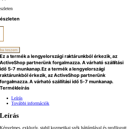
szleten
készleten
ro
tő,
ikai
ba teszem
Ez a termék a lengyelországi raktárunkból érkezik, az
iség
ActiveShop partnerünk forgalmazza. A várható szállítási
idő 5-7 munkanap.
Ez a termék a lengyelországi
raktárunkból érkezik, az ActiveShop partnerünk
forgalmazza. A várható szállítási idő 5-7 munkanap.
Termékleírás
Leírás
További információk
Leírás
Kényelmes, exkluzív, stabil kozmetikai szék háttámlával és profilozott