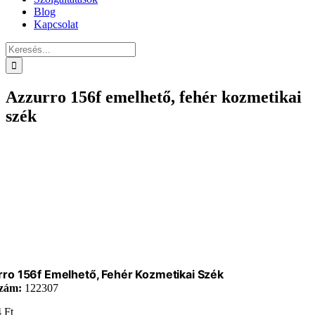
Blog
Kapcsolat
Keresés...
Azzurro 156f emelhető, fehér kozmetikai
szék
ro 156f Emelhető, Fehér Kozmetikai Szék
zám:
122307
4
Ft