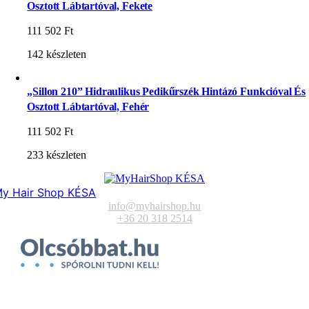
Osztott Lábtartóval, Fekete
111 502
Ft
142 készleten
„Sillon 210” Hidraulikus Pedikűrszék Hintázó Funkcióval És
Osztott Lábtartóval, Fehér
111 502
Ft
233 készleten
y Hair Shop KÉSA
info@myhairshop.hu
+36 20 318 2514