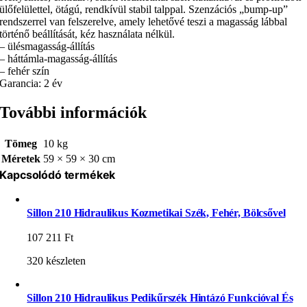
ülőfelülettel, ötágú, rendkívül stabil talppal. Szenzációs „bump-up”
rendszerrel van felszerelve, amely lehetővé teszi a magasság lábbal
történő beállítását, kéz használata nélkül.
– ülésmagasság-állítás
– háttámla-magasság-állítás
– fehér szín
Garancia: 2 év
További információk
Tömeg
10 kg
Méretek
59 × 59 × 30 cm
Kapcsolódó termékek
Sillon 210 Hidraulikus Kozmetikai Szék, Fehér, Bölcsővel
107 211
Ft
320 készleten
Sillon 210 Hidraulikus Pedikűrszék Hintázó Funkcióval És