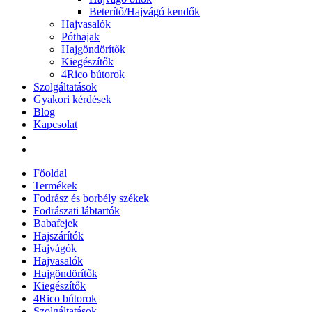
Beterítő/Hajvágó kendők
Hajvasalók
Póthajak
Hajgöndörítők
Kiegészítők
4Rico bútorok
Szolgáltatások
Gyakori kérdések
Blog
Kapcsolat
Főoldal
Termékek
Fodrász és borbély székek
Fodrászati lábtartók
Babafejek
Hajszárítók
Hajvágók
Hajvasalók
Hajgöndörítők
Kiegészítők
4Rico bútorok
Szolgáltatások