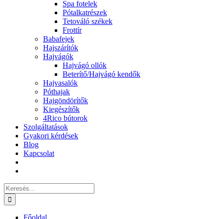
Spa fotelek
Pótalkatrészek
Tetováló székek
Frottír
Babafejek
Hajszárítók
Hajvágók
Hajvágó ollók
Beterítő/Hajvágó kendők
Hajvasalók
Póthajak
Hajgöndörítők
Kiegészítők
4Rico bútorok
Szolgáltatások
Gyakori kérdések
Blog
Kapcsolat
Keresés...
Főoldal