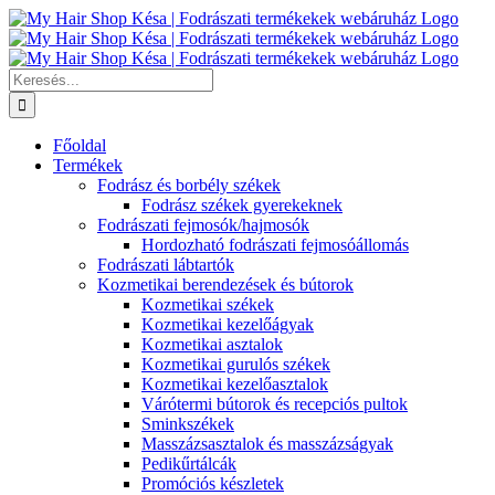
Kihagyás
Keresés...
Főoldal
Termékek
Fodrász és borbély székek
Fodrász székek gyerekeknek
Fodrászati fejmosók/hajmosók
Hordozható fodrászati fejmosóállomás
Fodrászati lábtartók
Kozmetikai berendezések és bútorok
Kozmetikai székek
Kozmetikai kezelőágyak
Kozmetikai asztalok
Kozmetikai gurulós székek
Kozmetikai kezelőasztalok
Várótermi bútorok és recepciós pultok
Sminkszékek
Masszázsasztalok és masszázságyak
Pedikűrtálcák
Promóciós készletek