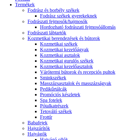
Termékek
Fodrász és borbély székek
Fodrász székek gyerekeknek
Fodrászati fejmosók/hajmosók
Hordozható fodrászati fejmosóállomás
Fodrászati lábtartók
Kozmetikai berendezések és bútorok
Kozmetikai székek
Kozmetikai kezelőágyak
Kozmetikai asztalok
Kozmetikai gurulós székek
Kozmetikai kezelőasztalok
Várótermi bútorok és recepciós pultok
Sminkszékek
Masszázsasztalok és masszázságyak
Pedikűrtálcák
Promóciós készletek
Spa fotelek
Pótalkatrészek
Tetováló székek
Frottír
Babafejek
Hajszárítók
Hajvágók
Hajvágó ollók