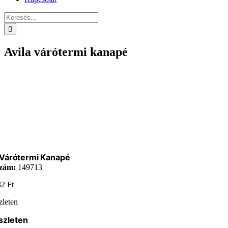
Keresés...
Avila várótermi kanapé
 Várótermi Kanapé
zám:
149713
32
Ft
zleten
szleten