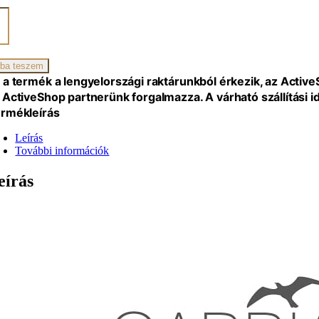
rmi
é
iség
ba teszem
 a termék a lengyelországi raktárunkból érkezik, az Activ
 ActiveShop partnerünk forgalmazza. A várható szállítási 
rmékleírás
Leírás
További információk
eírás