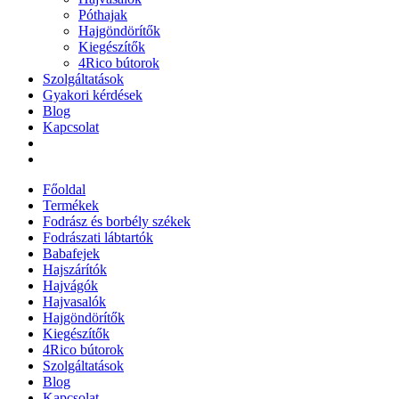
Póthajak
Hajgöndörítők
Kiegészítők
4Rico bútorok
Szolgáltatások
Gyakori kérdések
Blog
Kapcsolat
Főoldal
Termékek
Fodrász és borbély székek
Fodrászati lábtartók
Babafejek
Hajszárítók
Hajvágók
Hajvasalók
Hajgöndörítők
Kiegészítők
4Rico bútorok
Szolgáltatások
Blog
Kapcsolat