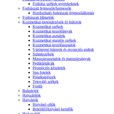
Fodrász székek gyerekeknek
Fodrászati fejmosók/hajmosók
Hordozható fodrászati fejmosóállomás
Fodrászati lábtartók
Kozmetikai berendezések és bútorok
Kozmetikai székek
Kozmetikai kezelőágyak
Kozmetikai asztalok
Kozmetikai gurulós székek
Kozmetikai kezelőasztalok
Várótermi bútorok és recepciós pultok
Sminkszékek
Masszázsasztalok és masszázságyak
Pedikűrtálcák
Promóciós készletek
Spa fotelek
Pótalkatrészek
Tetováló székek
Frottír
Babafejek
Hajszárítók
Hajvágók
Hajvágó ollók
Beterítő/Hajvágó kendők
Hajvasalók