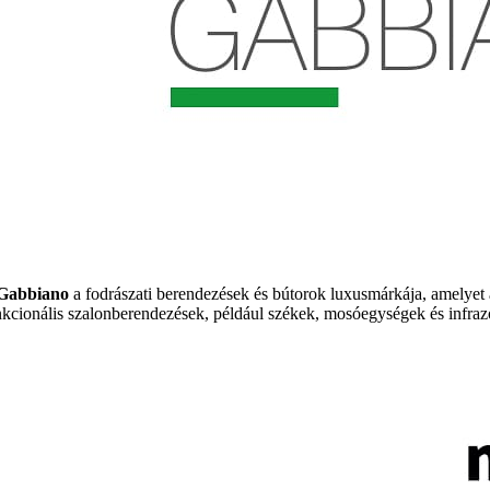
Gabbiano
a fodrászati berendezések és bútorok luxusmárkája, amelyet a
nkcionális szalonberendezések, például székek, mosóegységek és infrazó