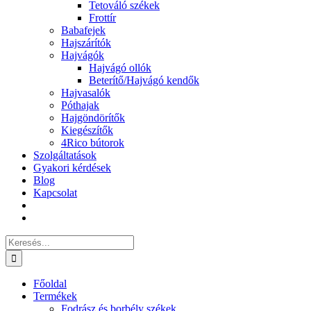
Tetováló székek
Frottír
Babafejek
Hajszárítók
Hajvágók
Hajvágó ollók
Beterítő/Hajvágó kendők
Hajvasalók
Póthajak
Hajgöndörítők
Kiegészítők
4Rico bútorok
Szolgáltatások
Gyakori kérdések
Blog
Kapcsolat
Keresés...
Főoldal
Termékek
Fodrász és borbély székek