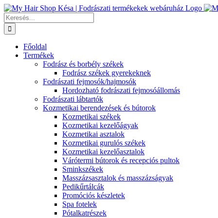
Kihagyás
Keresés...
Főoldal
Termékek
Fodrász és borbély székek
Fodrász székek gyerekeknek
Fodrászati fejmosók/hajmosók
Hordozható fodrászati fejmosóállomás
Fodrászati lábtartók
Kozmetikai berendezések és bútorok
Kozmetikai székek
Kozmetikai kezelőágyak
Kozmetikai asztalok
Kozmetikai gurulós székek
Kozmetikai kezelőasztalok
Várótermi bútorok és recepciós pultok
Sminkszékek
Masszázsasztalok és masszázságyak
Pedikűrtálcák
Promóciós készletek
Spa fotelek
Pótalkatrészek