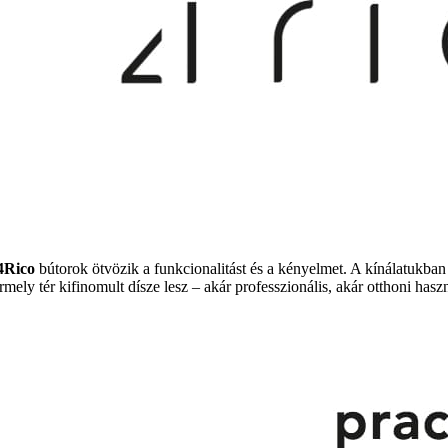
4Rico
bútorok ötvözik a funkcionalitást és a kényelmet. A kínálatukba
mely tér kifinomult dísze lesz – akár professzionális, akár otthoni haszn