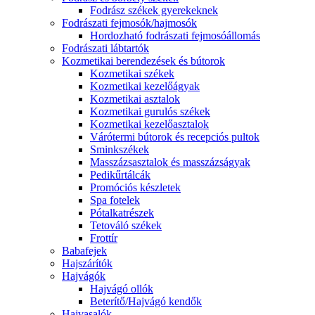
Fodrász székek gyerekeknek
Fodrászati fejmosók/hajmosók
Hordozható fodrászati fejmosóállomás
Fodrászati lábtartók
Kozmetikai berendezések és bútorok
Kozmetikai székek
Kozmetikai kezelőágyak
Kozmetikai asztalok
Kozmetikai gurulós székek
Kozmetikai kezelőasztalok
Várótermi bútorok és recepciós pultok
Sminkszékek
Masszázsasztalok és masszázságyak
Pedikűrtálcák
Promóciós készletek
Spa fotelek
Pótalkatrészek
Tetováló székek
Frottír
Babafejek
Hajszárítók
Hajvágók
Hajvágó ollók
Beterítő/Hajvágó kendők
Hajvasalók