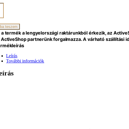
zék
2G
ba teszem
iség
 a termék a lengyelországi raktárunkból érkezik, az Activ
 ActiveShop partnerünk forgalmazza. A várható szállítási 
rmékleírás
Leírás
További információk
eírás