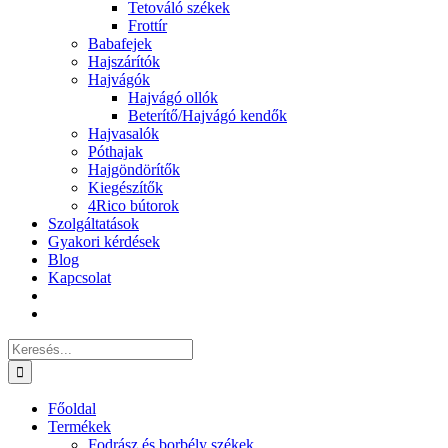
Tetováló székek
Frottír
Babafejek
Hajszárítók
Hajvágók
Hajvágó ollók
Beterítő/Hajvágó kendők
Hajvasalók
Póthajak
Hajgöndörítők
Kiegészítők
4Rico bútorok
Szolgáltatások
Gyakori kérdések
Blog
Kapcsolat
Keresés...
Főoldal
Termékek
Fodrász és borbély székek