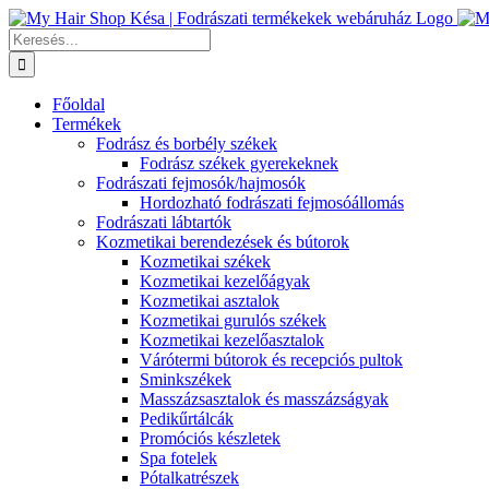
Kihagyás
Keresés...
Főoldal
Termékek
Fodrász és borbély székek
Fodrász székek gyerekeknek
Fodrászati fejmosók/hajmosók
Hordozható fodrászati fejmosóállomás
Fodrászati lábtartók
Kozmetikai berendezések és bútorok
Kozmetikai székek
Kozmetikai kezelőágyak
Kozmetikai asztalok
Kozmetikai gurulós székek
Kozmetikai kezelőasztalok
Várótermi bútorok és recepciós pultok
Sminkszékek
Masszázsasztalok és masszázságyak
Pedikűrtálcák
Promóciós készletek
Spa fotelek
Pótalkatrészek