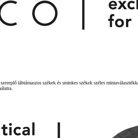
n szereplő lábtámaszos székek és sminkes székek széles mintaválasztékk
álatra.