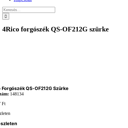
Keresés...
4Rico forgószék QS-OF212G szürke
o Forgószék QS-OF212G Szürke
zám:
148134
7
Ft
zleten
észleten