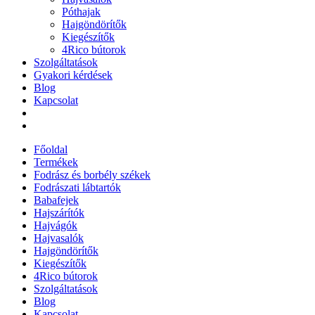
Póthajak
Hajgöndörítők
Kiegészítők
4Rico bútorok
Szolgáltatások
Gyakori kérdések
Blog
Kapcsolat
Főoldal
Termékek
Fodrász és borbély székek
Fodrászati lábtartók
Babafejek
Hajszárítók
Hajvágók
Hajvasalók
Hajgöndörítők
Kiegészítők
4Rico bútorok
Szolgáltatások
Blog
Kapcsolat