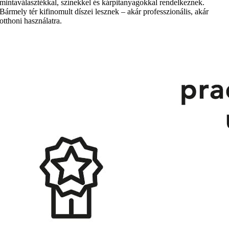
mintaválasztékkal, színekkel és kárpitanyagokkal rendelkeznek.
Bármely tér kifinomult díszei lesznek – akár professzionális, akár
otthoni használatra.