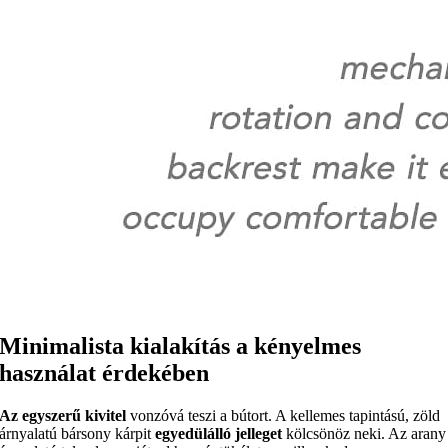
Minimalista kialakítás a kényelmes
használat érdekében
Az egyszerű kivitel
vonzóvá teszi a bútort. A kellemes tapintású, zöld
árnyalatú bársony kárpit
egyedülálló jelleget
kölcsönöz neki. Az arany