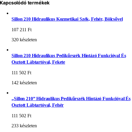
Kapcsolódó termékek
Sillon 210 Hidraulikus Kozmetikai Szék, Fehér, Bölcsővel
107 211
Ft
320 készleten
Sillon 210 Hidraulikus Pedikűrszék Hintázó Funkcióval És
Osztott Lábtartóval, Fekete
111 502
Ft
142 készleten
„Sillon 210” Hidraulikus Pedikűrszék Hintázó Funkcióval És
Osztott Lábtartóval, Fehér
111 502
Ft
233 készleten