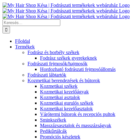
Kihagyás
Keresés...
Főoldal
Termékek
Fodrász és borbély székek
Fodrász székek gyerekeknek
Fodrászati fejmosók/hajmosók
Hordozható fodrászati fejmosóállomás
Fodrászati lábtartók
Kozmetikai berendezések és bútorok
Kozmetikai székek
Kozmetikai kezelőágyak
Kozmetikai asztalok
Kozmetikai gurulós székek
Kozmetikai kezelőasztalok
Várótermi bútorok és recepciós pultok
Sminkszékek
Masszázsasztalok és masszázságyak
Pedikűrtálcák
Promóciós készletek