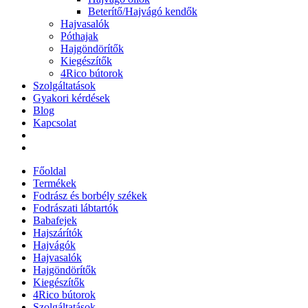
Beterítő/Hajvágó kendők
Hajvasalók
Póthajak
Hajgöndörítők
Kiegészítők
4Rico bútorok
Szolgáltatások
Gyakori kérdések
Blog
Kapcsolat
Főoldal
Termékek
Fodrász és borbély székek
Fodrászati lábtartók
Babafejek
Hajszárítók
Hajvágók
Hajvasalók
Hajgöndörítők
Kiegészítők
4Rico bútorok
Szolgáltatások