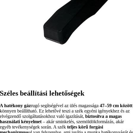
Széles beállítási lehetőségek
A hatékony gáz
rugó segítségével az ülés magassága
47–59 cm között
könnyen beállítható. Ez lehetővé teszi a szék egyéni igényekhez és az
elvégzendő szolgáltatásokhoz való igazítását,
biztosítva a magas
használati kényelmet
– akár sminkelés, szemöldökformázás, akár
egyéb tevékenységek során. A szék
teljes körű forgási
mechanizmuss
al van felszerelve, ami javítja a munka hatékonyságát é