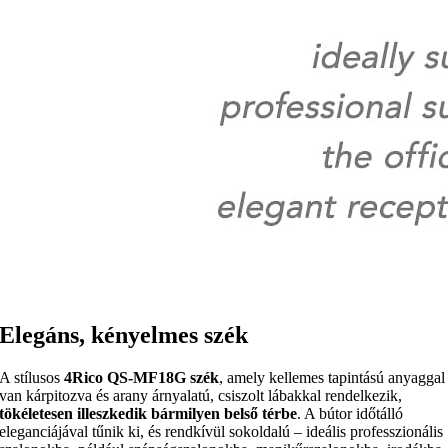
Elegáns, kényelmes szék
A stílusos
4Rico QS-MF18G szék
, amely kellemes tapintású anyaggal
van kárpitozva és arany árnyalatú, csiszolt lábakkal rendelkezik,
tökéletesen illeszkedik bármilyen belső térbe
. A bútor időtálló
eleganciájával tűnik ki, és rendkívül sokoldalú – ideális professzionális