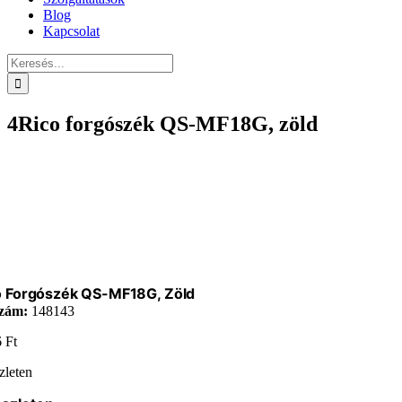
Blog
Kapcsolat
Keresés...
4Rico forgószék QS-MF18G, zöld
o Forgószék QS-MF18G, Zöld
zám:
148143
6
Ft
zleten