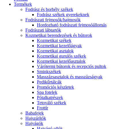
Termékek
Fodrász és borbély székek
Fodrász székek gyerekeknek
Fodrászati fejmosók/hajmosók
Hordozható fodrászati fejmosóállomás
Fodrászati lábtartók
Kozmetikai berendezések és bútorok
Kozmetikai székek
Kozmetikai kezelőágyak
Kozmetikai asztalok
Kozmetikai gurulós székek
Kozmetikai kezelőasztalok
Várótermi bútorok és recepciós pultok
Sminkszékek
Masszázsasztalok és masszázságyak
Pedikűrtálcák
Promóciós készletek
Spa fotelek
Pótalkatrészek
Tetováló székek
Frottír
Babafejek
Hajszárítók
Hajvágók
Hajvágó ollók