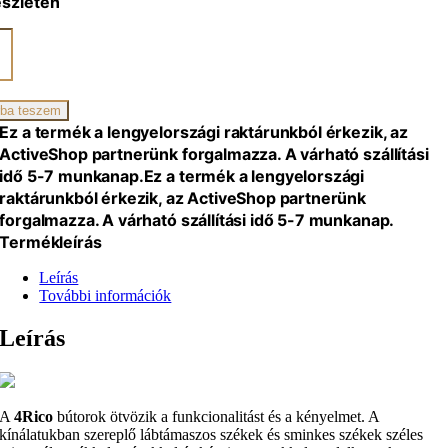
észleten
zék
G,
ba teszem
iség
Ez a termék a lengyelországi raktárunkból érkezik, az
ActiveShop partnerünk forgalmazza. A várható szállítási
idő 5-7 munkanap.
Ez a termék a lengyelországi
raktárunkból érkezik, az ActiveShop partnerünk
forgalmazza. A várható szállítási idő 5-7 munkanap.
Termékleírás
Leírás
További információk
Leírás
A
4Rico
bútorok ötvözik a funkcionalitást és a kényelmet. A
kínálatukban szereplő lábtámaszos székek és sminkes székek széles