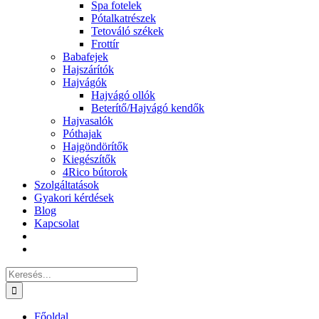
Spa fotelek
Pótalkatrészek
Tetováló székek
Frottír
Babafejek
Hajszárítók
Hajvágók
Hajvágó ollók
Beterítő/Hajvágó kendők
Hajvasalók
Póthajak
Hajgöndörítők
Kiegészítők
4Rico bútorok
Szolgáltatások
Gyakori kérdések
Blog
Kapcsolat
Keresés...
Főoldal