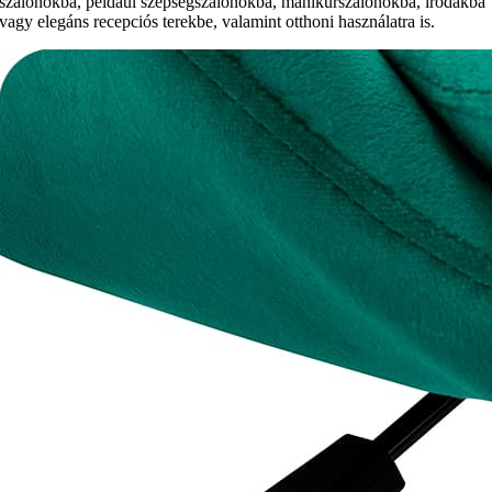
szalonokba, például szépségszalonokba, manikűrszalonokba, irodákba
vagy elegáns recepciós terekbe, valamint otthoni használatra is.