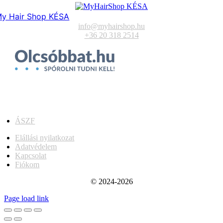
y Hair Shop KÉSA
info@myhairshop.hu
+36 20 318 2514
ÁSZF
Elállási nyilatkozat
Adatvédelem
Kapcsolat
Fiókom
© 2024-2026
Page load link