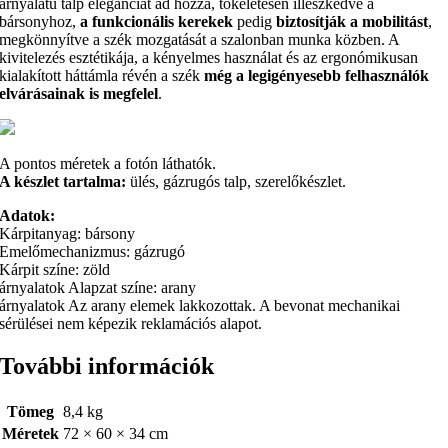
árnyalatú talp eleganciát ad hozzá, tökéletesen illeszkedve a
bársonyhoz,
a funkcionális kerekek
pedig
biztosítják a mobilitást
,
megkönnyítve a szék mozgatását a szalonban munka közben. A
kivitelezés esztétikája, a kényelmes használat és az ergonómikusan
kialakított háttámla révén a szék
még a legigényesebb felhasználók
elvárásainak is megfelel
.
A pontos méretek a fotón láthatók.
A készlet tartalma:
ülés, gázrugós talp, szerelőkészlet.
Adatok:
Kárpitanyag: bársony
Emelőmechanizmus: gázrugó
Kárpit színe: zöld
árnyalatok Alapzat színe: arany
árnyalatok Az arany elemek lakkozottak. A bevonat mechanikai
sérülései nem képezik reklamációs alapot.
További információk
Tömeg
8,4 kg
Méretek
72 × 60 × 34 cm