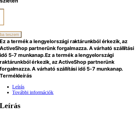
szleten
zék
G,
ba teszem
iség
Ez a termék a lengyelországi raktárunkból érkezik, az
ActiveShop partnerünk forgalmazza. A várható szállítási
idő 5-7 munkanap.
Ez a termék a lengyelországi
raktárunkból érkezik, az ActiveShop partnerünk
forgalmazza. A várható szállítási idő 5-7 munkanap.
Termékleírás
Leírás
További információk
Leírás