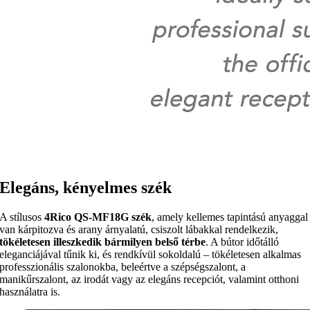
Elegáns, kényelmes szék
A stílusos
4Rico QS-MF18G szék
, amely kellemes tapintású anyaggal
van kárpitozva és arany árnyalatú, csiszolt lábakkal rendelkezik,
tökéletesen illeszkedik bármilyen belső térbe
. A bútor időtálló
eleganciájával tűnik ki, és rendkívül sokoldalú – tökéletesen alkalmas
professzionális szalonokba, beleértve a szépségszalont, a
manikűrszalont, az irodát vagy az elegáns recepciót, valamint otthoni
használatra is.