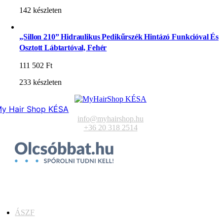
142 készleten
„Sillon 210” Hidraulikus Pedikűrszék Hintázó Funkcióval És
Osztott Lábtartóval, Fehér
111 502
Ft
233 készleten
y Hair Shop KÉSA
info@myhairshop.hu
+36 20 318 2514
ÁSZF