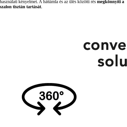
használati kényelmet. A háttámla és az ülés közötti rés
megkönnyíti a
szalon tisztán tartását
.