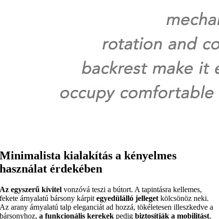
Minimalista kialakítás a kényelmes
használat érdekében
Az egyszerű kivitel
vonzóvá teszi a bútort. A tapintásra kellemes,
fekete árnyalatú bársony kárpit
egyedülálló jelleget
kölcsönöz neki.
Az arany árnyalatú talp eleganciát ad hozzá, tökéletesen illeszkedve a
bársonyhoz,
a funkcionális kerekek
pedig
biztosítják a mobilitást
,