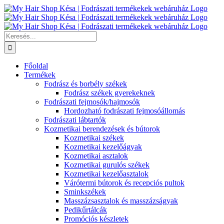
Kihagyás
Keresés...
Főoldal
Termékek
Fodrász és borbély székek
Fodrász székek gyerekeknek
Fodrászati fejmosók/hajmosók
Hordozható fodrászati fejmosóállomás
Fodrászati lábtartók
Kozmetikai berendezések és bútorok
Kozmetikai székek
Kozmetikai kezelőágyak
Kozmetikai asztalok
Kozmetikai gurulós székek
Kozmetikai kezelőasztalok
Várótermi bútorok és recepciós pultok
Sminkszékek
Masszázsasztalok és masszázságyak
Pedikűrtálcák
Promóciós készletek