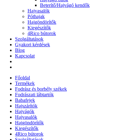
Beterítő/Hajvágó kendők
Hajvasalók
Póthajak
Hajgöndörítők
Kiegészítők
4Rico bútorok
Szolgáltatások
Gyakori kérdések
Blog
Kapcsolat
Főoldal
Termékek
Fodrász és borbély székek
Fodrászati lábtartók
Babafejek
Hajszárítók
Hajvágók
Hajvasalók
Hajgöndörítők
Kiegészítők
4Rico bútorok
Szolgáltatások