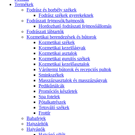
Termékek
Fodrász és borbély székek
Fodrász székek gyerekeknek
Fodrászati fejmosók/hajmosók
Hordozható fodrászati fejmosóállomás
Fodrászati lábtartók
Kozmetikai berendezések és bútorok
Kozmetikai székek
Kozmetikai kezelőágyak
Kozmetikai asztalok
Kozmetikai gurulós székek
Kozmetikai kezelőasztalok
Várótermi bútorok és recepciós pultok
Sminkszékek
Masszázsasztalok és masszázságyak
Pedikűrtálcák
Promóciós készletek
Spa fotelek
Pótalkatrészek
Tetováló székek
Frottír
Babafejek
Hajszárítók
Hajvágók
Hajvágó ollók