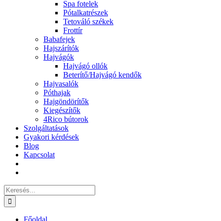
Spa fotelek
Pótalkatrészek
Tetováló székek
Frottír
Babafejek
Hajszárítók
Hajvágók
Hajvágó ollók
Beterítő/Hajvágó kendők
Hajvasalók
Póthajak
Hajgöndörítők
Kiegészítők
4Rico bútorok
Szolgáltatások
Gyakori kérdések
Blog
Kapcsolat
Keresés...
Főoldal