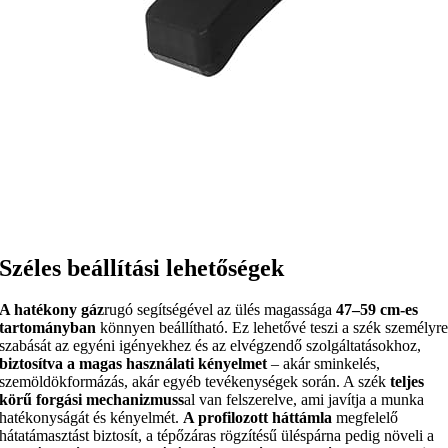
Széles beállítási lehetőségek
A hatékony gáz
rugó segítségével az ülés magassága
47–59 cm-es
tartományban
könnyen beállítható. Ez lehetővé teszi a szék személyr
szabását az egyéni igényekhez és az elvégzendő szolgáltatásokhoz,
biztosítva a magas használati kényelmet
– akár sminkelés,
szemöldökformázás, akár egyéb tevékenységek során. A szék
teljes
körű forgási mechanizmuss
al van felszerelve, ami javítja a munka
hatékonyságát és kényelmét.
A profilozott háttámla
megfelelő
hátatámasztást biztosít, a tépőzáras rögzítésű üléspárna pedig növeli a