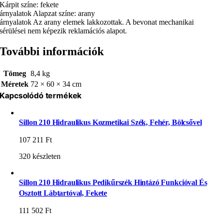
Kárpit színe: fekete
árnyalatok Alapzat színe: arany
árnyalatok Az arany elemek lakkozottak. A bevonat mechanikai
sérülései nem képezik reklamációs alapot.
További információk
Tömeg
8,4 kg
Méretek
72 × 60 × 34 cm
Kapcsolódó termékek
Sillon 210 Hidraulikus Kozmetikai Szék, Fehér, Bölcsővel
107 211
Ft
320 készleten
Sillon 210 Hidraulikus Pedikűrszék Hintázó Funkcióval És
Osztott Lábtartóval, Fekete
111 502
Ft