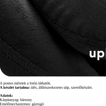
A pontos méretek a fotón láthatók.
A készlet tartalma:
ülés, állítószerkezetes talp, szerelőkészlet.
Adatok:
Kárpitanyag: bársony
Emelőmechanizmus: gázrugó