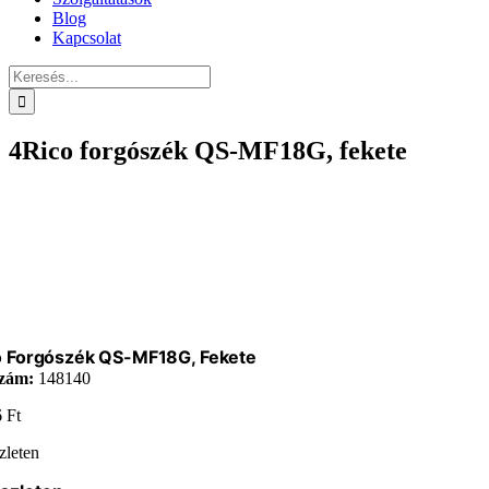
Blog
Kapcsolat
Keresés...
4Rico forgószék QS-MF18G, fekete
o Forgószék QS-MF18G, Fekete
zám:
148140
6
Ft
zleten