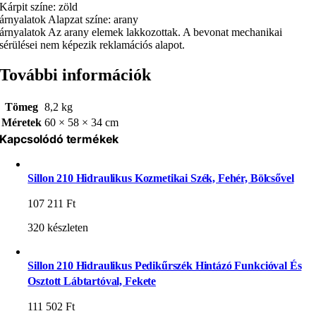
Kárpit színe: zöld
árnyalatok Alapzat színe: arany
árnyalatok Az arany elemek lakkozottak. A bevonat mechanikai
sérülései nem képezik reklamációs alapot.
További információk
Tömeg
8,2 kg
Méretek
60 × 58 × 34 cm
Kapcsolódó termékek
Sillon 210 Hidraulikus Kozmetikai Szék, Fehér, Bölcsővel
107 211
Ft
320 készleten
Sillon 210 Hidraulikus Pedikűrszék Hintázó Funkcióval És
Osztott Lábtartóval, Fekete
111 502
Ft