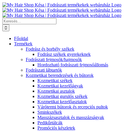
Kihagyás
Keresés...
Főoldal
Termékek
Fodrász és borbély székek
Fodrász székek gyerekeknek
Fodrászati fejmosók/hajmosók
Hordozható fodrászati fejmosóállomás
Fodrászati lábtartók
Kozmetikai berendezések és bútorok
Kozmetikai székek
Kozmetikai kezelőágyak
Kozmetikai asztalok
Kozmetikai gurulós székek
Kozmetikai kezelőasztalok
Várótermi bútorok és recepciós pultok
Sminkszékek
Masszázsasztalok és masszázságyak
Pedikűrtálcák
Promóciós készletek