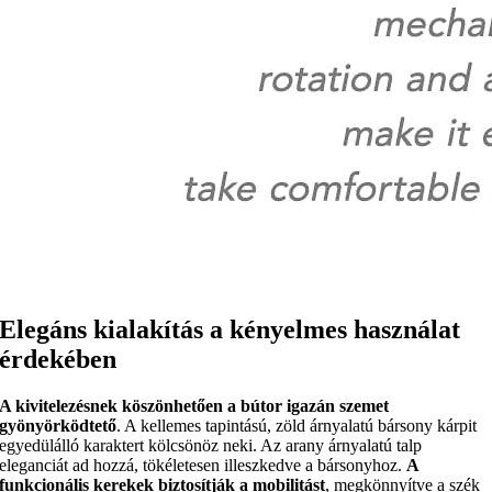
Elegáns kialakítás a kényelmes használat
érdekében
A kivitelezésnek köszönhetően a bútor igazán szemet
gyönyörködtető
. A kellemes tapintású, zöld árnyalatú bársony kárpit
egyedülálló karaktert kölcsönöz neki. Az arany árnyalatú talp
eleganciát ad hozzá, tökéletesen illeszkedve a bársonyhoz.
A
funkcionális kerekek biztosítják a mobilitást
, megkönnyítve a szék