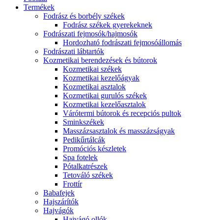
Termékek
Fodrász és borbély székek
Fodrász székek gyerekeknek
Fodrászati fejmosók/hajmosók
Hordozható fodrászati fejmosóállomás
Fodrászati lábtartók
Kozmetikai berendezések és bútorok
Kozmetikai székek
Kozmetikai kezelőágyak
Kozmetikai asztalok
Kozmetikai gurulós székek
Kozmetikai kezelőasztalok
Várótermi bútorok és recepciós pultok
Sminkszékek
Masszázsasztalok és masszázságyak
Pedikűrtálcák
Promóciós készletek
Spa fotelek
Pótalkatrészek
Tetováló székek
Frottír
Babafejek
Hajszárítók
Hajvágók
Hajvágó ollók