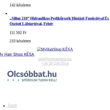
142 készleten
„Sillon 210” Hidraulikus Pedikűrszék Hintázó Funkcióval És
Osztott Lábtartóval, Fehér
111 502
Ft
233 készleten
y Hair Shop KÉSA
info@myhairshop.hu
+36 20 318 2514
ÁSZF