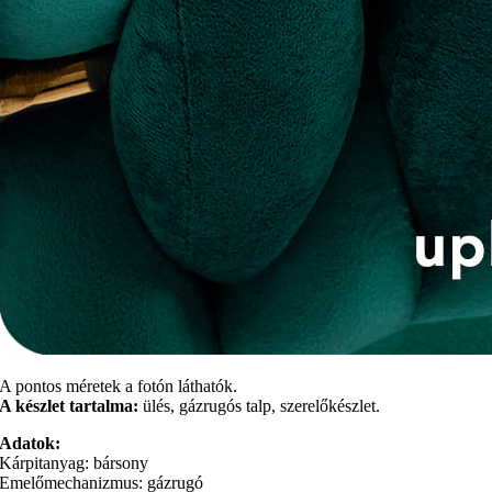
A pontos méretek a fotón láthatók.
A készlet tartalma:
ülés, gázrugós talp, szerelőkészlet.
Adatok:
Kárpitanyag: bársony
Emelőmechanizmus: gázrugó