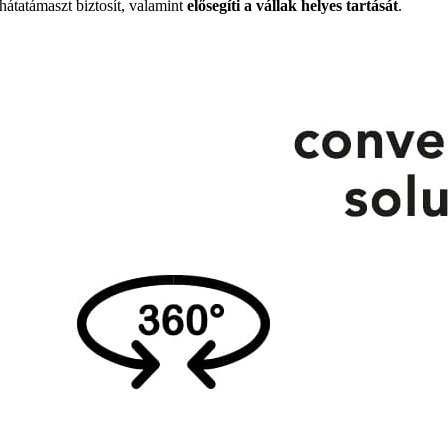
hátatámaszt biztosít, valamint
elősegíti a vállak helyes tartását
.