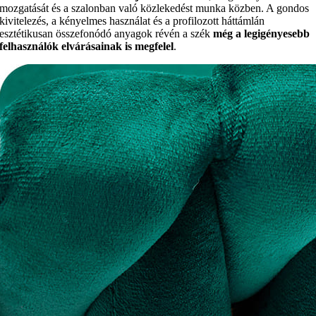
mozgatását és a szalonban való közlekedést munka közben. A gondos
kivitelezés, a kényelmes használat és a profilozott háttámlán
esztétikusan összefonódó anyagok révén a szék
még a legigényesebb
felhasználók elvárásainak is megfelel
.