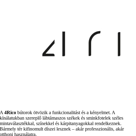
A
4Rico
bútorok ötvözik a funkcionalitást és a kényelmet. A
kínálatukban szereplő lábtámaszos székek és sminkfotelek széles
mintaválasztékkal, színekkel és kárpitanyagokkal rendelkeznek.
Bármely tér kifinomult díszei lesznek – akár professzionális, akár
otthoni használatra.