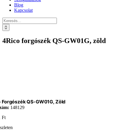
Blog
Kapcsolat
Keresés...
4Rico forgószék QS-GW01G, zöld
o Forgószék QS-GW01G, Zöld
zám:
148129
1
Ft
szleten