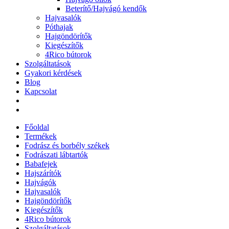
Beterítő/Hajvágó kendők
Hajvasalók
Póthajak
Hajgöndörítők
Kiegészítők
4Rico bútorok
Szolgáltatások
Gyakori kérdések
Blog
Kapcsolat
Főoldal
Termékek
Fodrász és borbély székek
Fodrászati lábtartók
Babafejek
Hajszárítók
Hajvágók
Hajvasalók
Hajgöndörítők
Kiegészítők
4Rico bútorok
Szolgáltatások