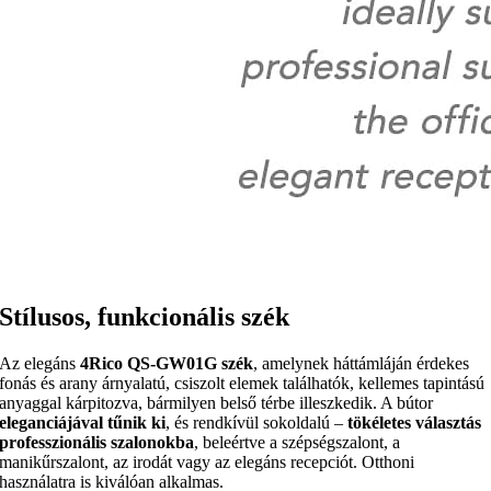
Stílusos, funkcionális szék
Az elegáns
4Rico QS-GW01G szék
, amelynek háttámláján érdekes
fonás és arany árnyalatú, csiszolt elemek találhatók, kellemes tapintású
anyaggal kárpitozva, bármilyen belső térbe illeszkedik. A bútor
eleganciájával tűnik ki
, és rendkívül sokoldalú –
tökéletes választás
professzionális szalonokba
, beleértve a szépségszalont, a
manikűrszalont, az irodát vagy az elegáns recepciót. Otthoni
használatra is kiválóan alkalmas.