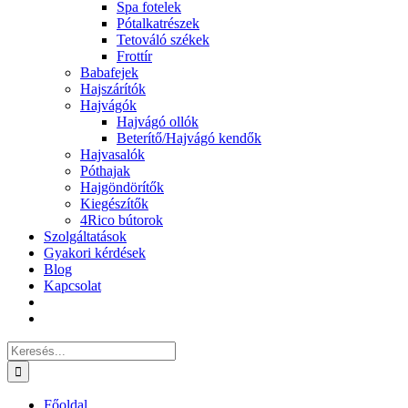
Spa fotelek
Pótalkatrészek
Tetováló székek
Frottír
Babafejek
Hajszárítók
Hajvágók
Hajvágó ollók
Beterítő/Hajvágó kendők
Hajvasalók
Póthajak
Hajgöndörítők
Kiegészítők
4Rico bútorok
Szolgáltatások
Gyakori kérdések
Blog
Kapcsolat
Keresés...
Főoldal