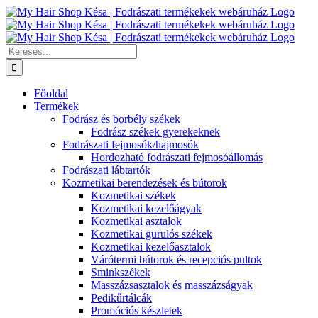
Kihagyás
Keresés...
Főoldal
Termékek
Fodrász és borbély székek
Fodrász székek gyerekeknek
Fodrászati fejmosók/hajmosók
Hordozható fodrászati fejmosóállomás
Fodrászati lábtartók
Kozmetikai berendezések és bútorok
Kozmetikai székek
Kozmetikai kezelőágyak
Kozmetikai asztalok
Kozmetikai gurulós székek
Kozmetikai kezelőasztalok
Várótermi bútorok és recepciós pultok
Sminkszékek
Masszázsasztalok és masszázságyak
Pedikűrtálcák
Promóciós készletek