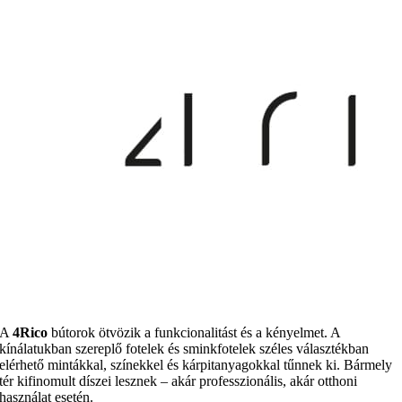
A
4Rico
bútorok ötvözik a funkcionalitást és a kényelmet. A
kínálatukban szereplő fotelek és sminkfotelek széles választékban
elérhető mintákkal, színekkel és kárpitanyagokkal tűnnek ki. Bármely
tér kifinomult díszei lesznek – akár professzionális, akár otthoni
használat esetén.