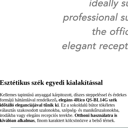
Esztétikus szék egyedi kialakítással
Kellemes tapintású anyaggal kárpitozott, díszes steppeléssel és érdekes
formájú háttámlával rendelkező
, elegáns 4Rico QS-BL14G szék
időtálló eleganciájával tűnik ki
. Ez a sokoldalú bútor tökéletes
választás szakosodott szalonokba, szépség- és manikűrszalonokba,
irodákba vagy elegáns recepciós terekbe.
Otthoni használatra is
kiválóan alkalmas
, finom karaktert kölcsönözve a belső térnek.