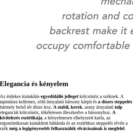
Elegancia és kényelem
Az érdekes kialakítás
egyedülálló jelleget
kölcsönöz a széknek. A
tapintásra kellemes, zöld árnyalatú bársony kárpit és
a díszes steppelés
bármely belső tér dísze lesz.
A stabil, kerek
, arany árnyalatú
talp
eleganciát kölcsönöz, tökéletesen illeszkedve a bársonyhoz.
A
kivitelezés esztétikája
, a kényelmesen elhelyezett karfa, az
ergonómikusan kialakított háttámla és az esztétikus steppelés révén a
szék
még a legigényesebb felhasználók elvárásainak is megfelel
.