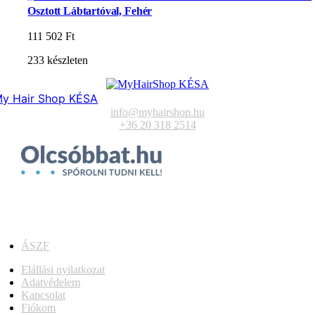
Osztott Lábtartóval, Fehér
111 502
Ft
233 készleten
y Hair Shop KÉSA
info@myhairshop.hu
+36 20 318 2514
ÁSZF
Elállási nyilatkozat
Adatvédelem
Kapcsolat
Fiókom