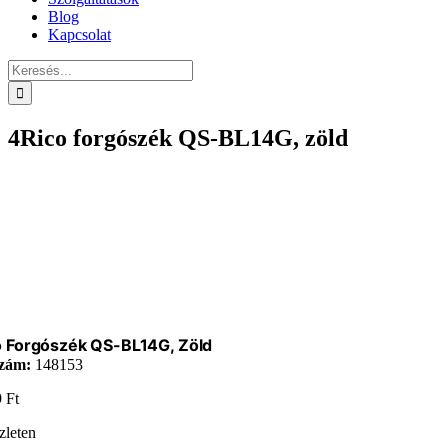
Blog
Kapcsolat
Keresés...
4Rico forgószék QS-BL14G, zöld
o Forgószék QS-BL14G, Zöld
zám:
148153
9
Ft
zleten