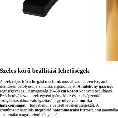
Széles körű beállítási lehetőségek
A szék
teljes körű forgási mechan
izmussal van felszerelve, ami
jelentősen befolyásolja a munka ergonómiáját.
A hatékony gázrugó
segítségével az ülésmagasság
39–50 cm között
könnyen beállítható.
Ez lehetővé teszi a szék egyéni igényekhez és az elvégzendő
szolgáltatásokhoz való igazítását, így
növelve a munka
hatékonyságát
– függetlenül a végzett tevékenységektől. A
kontúrozott háttámla
megfelelő hátatámasztást biztosít
, ami garantálj
a használat magas szintű kényelmét.