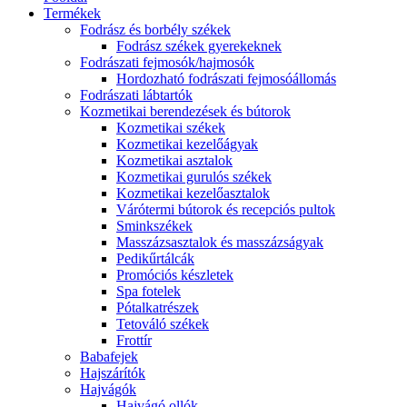
Termékek
Fodrász és borbély székek
Fodrász székek gyerekeknek
Fodrászati fejmosók/hajmosók
Hordozható fodrászati fejmosóállomás
Fodrászati lábtartók
Kozmetikai berendezések és bútorok
Kozmetikai székek
Kozmetikai kezelőágyak
Kozmetikai asztalok
Kozmetikai gurulós székek
Kozmetikai kezelőasztalok
Várótermi bútorok és recepciós pultok
Sminkszékek
Masszázsasztalok és masszázságyak
Pedikűrtálcák
Promóciós készletek
Spa fotelek
Pótalkatrészek
Tetováló székek
Frottír
Babafejek
Hajszárítók
Hajvágók
Hajvágó ollók