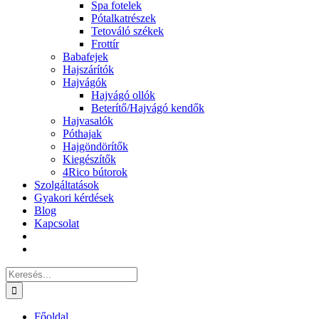
Spa fotelek
Pótalkatrészek
Tetováló székek
Frottír
Babafejek
Hajszárítók
Hajvágók
Hajvágó ollók
Beterítő/Hajvágó kendők
Hajvasalók
Póthajak
Hajgöndörítők
Kiegészítők
4Rico bútorok
Szolgáltatások
Gyakori kérdések
Blog
Kapcsolat
Keresés...
Főoldal