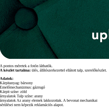
A pontos méretek a fotón láthatók.
A készlet tartalma:
ülés, állítószerkezettel ellátott talp, szerelőkészlet.
Adatok:
Kárpitanyag: bársony
Emelőmechanizmus: gázrugó
Kárpit színe: zöld
árnyalatok Talp színe: arany
árnyalatok Az arany elemek lakkozottak. A bevonat mechanikai
sérülései nem képezik reklamációs alapot.