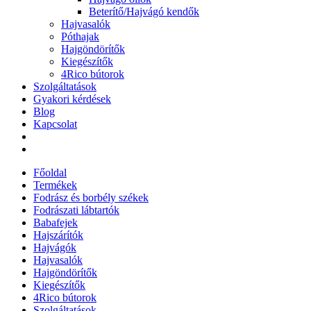
Beterítő/Hajvágó kendők
Hajvasalók
Póthajak
Hajgöndörítők
Kiegészítők
4Rico bútorok
Szolgáltatások
Gyakori kérdések
Blog
Kapcsolat
Főoldal
Termékek
Fodrász és borbély székek
Fodrászati lábtartók
Babafejek
Hajszárítók
Hajvágók
Hajvasalók
Hajgöndörítők
Kiegészítők
4Rico bútorok
Szolgáltatások