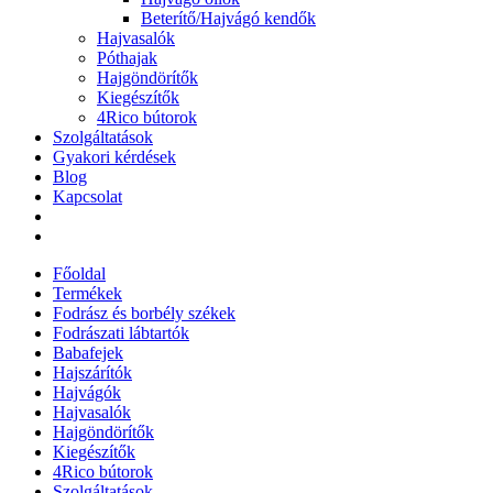
Beterítő/Hajvágó kendők
Hajvasalók
Póthajak
Hajgöndörítők
Kiegészítők
4Rico bútorok
Szolgáltatások
Gyakori kérdések
Blog
Kapcsolat
Főoldal
Termékek
Fodrász és borbély székek
Fodrászati lábtartók
Babafejek
Hajszárítók
Hajvágók
Hajvasalók
Hajgöndörítők
Kiegészítők
4Rico bútorok
Szolgáltatások