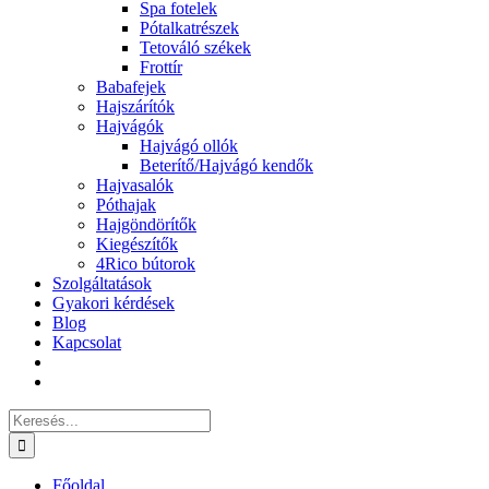
Spa fotelek
Pótalkatrészek
Tetováló székek
Frottír
Babafejek
Hajszárítók
Hajvágók
Hajvágó ollók
Beterítő/Hajvágó kendők
Hajvasalók
Póthajak
Hajgöndörítők
Kiegészítők
4Rico bútorok
Szolgáltatások
Gyakori kérdések
Blog
Kapcsolat
Keresés...
Főoldal