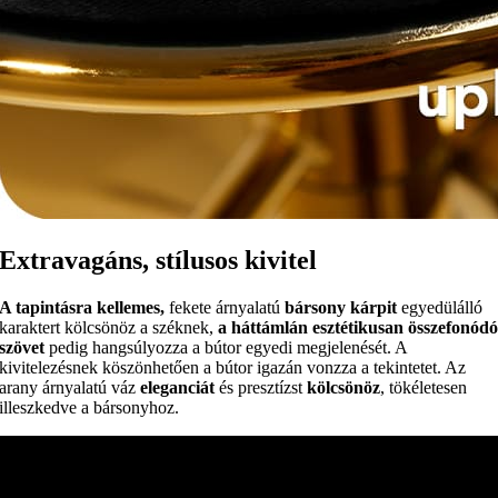
Extravagáns, stílusos kivitel
A tapintásra kellemes,
fekete árnyalatú
bársony kárpit
egyedülálló
karaktert kölcsönöz a széknek,
a háttámlán esztétikusan összefonód
szövet
pedig hangsúlyozza a bútor egyedi megjelenését. A
kivitelezésnek köszönhetően a bútor igazán vonzza a tekintetet. Az
arany árnyalatú váz
eleganciát
és presztízst
kölcsönöz
, tökéletesen
illeszkedve a bársonyhoz.