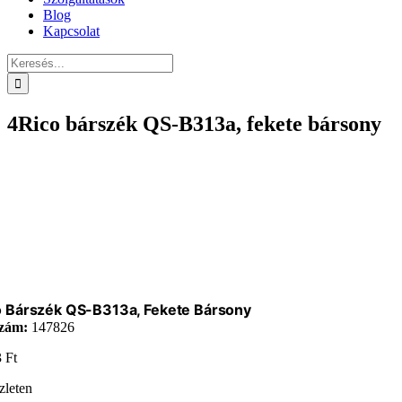
Blog
Kapcsolat
Keresés...
4Rico bárszék QS-B313a, fekete bársony
o Bárszék QS-B313a, Fekete Bársony
zám:
147826
3
Ft
zleten