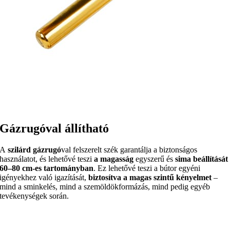
Gázrugóval állítható
A
szilárd gázrugó
val felszerelt szék garantálja a biztonságos
használatot, és lehetővé teszi
a magasság
egyszerű és
sima beállítását
60–80 cm-es tartományban
. Ez lehetővé teszi a bútor egyéni
igényekhez való igazítását,
biztosítva a magas szintű kényelmet
–
mind a sminkelés, mind a szemöldökformázás, mind pedig egyéb
tevékenységek során.