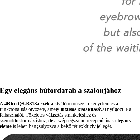
Egy elegáns bútordarab a szalonjához
A 4Rico QS-B313a szék
a kiváló minőség, a kényelem és a
funkcionalitás ötvözete, amely
luxusos kialakítás
ával nyűgözi le a
felhasználót. Tökéletes választás sminkeléshez és
szemöldökformázáshoz, de a szépségszalon recepciójának
elegáns
eleme
is lehet, hangsúlyozva a belső tér exkluzív jellegét.