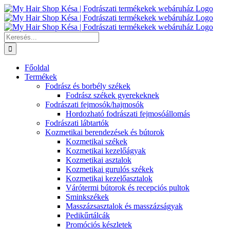
Kihagyás
Keresés...
Főoldal
Termékek
Fodrász és borbély székek
Fodrász székek gyerekeknek
Fodrászati fejmosók/hajmosók
Hordozható fodrászati fejmosóállomás
Fodrászati lábtartók
Kozmetikai berendezések és bútorok
Kozmetikai székek
Kozmetikai kezelőágyak
Kozmetikai asztalok
Kozmetikai gurulós székek
Kozmetikai kezelőasztalok
Várótermi bútorok és recepciós pultok
Sminkszékek
Masszázsasztalok és masszázságyak
Pedikűrtálcák
Promóciós készletek