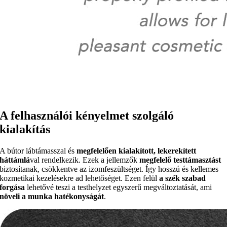
A felhasználói kényelmet szolgáló
kialakítás
A bútor lábtámasszal és
megfelelően kialakított, lekerekített
háttámlá
val rendelkezik. Ezek a jellemzők
megfelelő testtámasztást
biztosítanak, csökkentve az izomfeszültséget. Így hosszú és kellemes
kozmetikai kezelésekre ad lehetőséget. Ezen felül
a szék szabad
forgása
lehetővé teszi a testhelyzet egyszerű megváltoztatását, ami
növeli a munka hatékonyságát
.