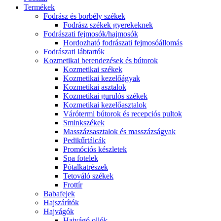
Termékek
Fodrász és borbély székek
Fodrász székek gyerekeknek
Fodrászati fejmosók/hajmosók
Hordozható fodrászati fejmosóállomás
Fodrászati lábtartók
Kozmetikai berendezések és bútorok
Kozmetikai székek
Kozmetikai kezelőágyak
Kozmetikai asztalok
Kozmetikai gurulós székek
Kozmetikai kezelőasztalok
Várótermi bútorok és recepciós pultok
Sminkszékek
Masszázsasztalok és masszázságyak
Pedikűrtálcák
Promóciós készletek
Spa fotelek
Pótalkatrészek
Tetováló székek
Frottír
Babafejek
Hajszárítók
Hajvágók
Hajvágó ollók