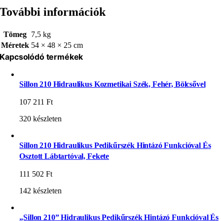
További információk
Tömeg
7,5 kg
Méretek
54 × 48 × 25 cm
Kapcsolódó termékek
Sillon 210 Hidraulikus Kozmetikai Szék, Fehér, Bölcsővel
107 211
Ft
320 készleten
Sillon 210 Hidraulikus Pedikűrszék Hintázó Funkcióval És
Osztott Lábtartóval, Fekete
111 502
Ft
142 készleten
„Sillon 210” Hidraulikus Pedikűrszék Hintázó Funkcióval És