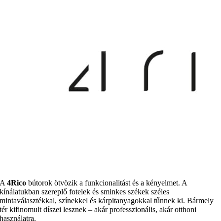
A
4Rico
bútorok ötvözik a funkcionalitást és a kényelmet. A
kínálatukban szereplő fotelek és sminkes székek széles
mintaválasztékkal, színekkel és kárpitanyagokkal tűnnek ki. Bármely
tér kifinomult díszei lesznek – akár professzionális, akár otthoni
használatra.