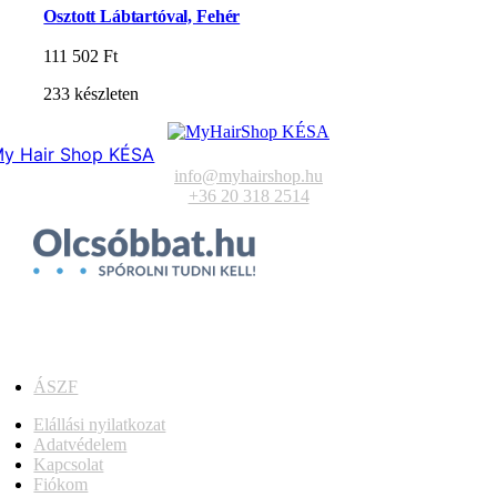
Osztott Lábtartóval, Fehér
111 502
Ft
233 készleten
y Hair Shop KÉSA
info@myhairshop.hu
+36 20 318 2514
ÁSZF
Elállási nyilatkozat
Adatvédelem
Kapcsolat
Fiókom