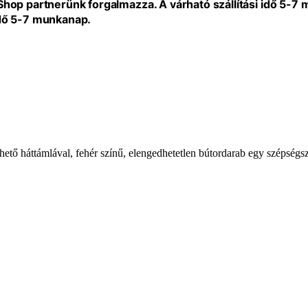
eShop partnerünk forgalmazza. A várható szállítási idő 5-7
idő 5-7 munkanap.
ető háttámlával, fehér színű, elengedhetetlen bútordarab egy szépségs