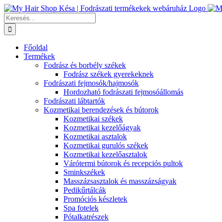
Kihagyás
Keresés...
Főoldal
Termékek
Fodrász és borbély székek
Fodrász székek gyerekeknek
Fodrászati fejmosók/hajmosók
Hordozható fodrászati fejmosóállomás
Fodrászati lábtartók
Kozmetikai berendezések és bútorok
Kozmetikai székek
Kozmetikai kezelőágyak
Kozmetikai asztalok
Kozmetikai gurulós székek
Kozmetikai kezelőasztalok
Várótermi bútorok és recepciós pultok
Sminkszékek
Masszázsasztalok és masszázságyak
Pedikűrtálcák
Promóciós készletek
Spa fotelek
Pótalkatrészek