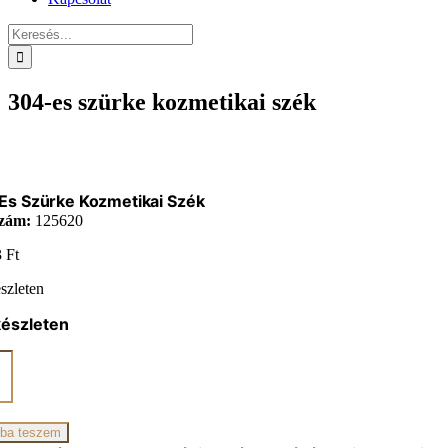
Keresés...
304-es szürke kozmetikai szék
Es Szürke Kozmetikai Szék
zám:
125620
3
Ft
szleten
készleten
ikai
ba teszem
iség