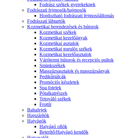
Fodrász székek gyerekeknek
Fodrászati fejmosók/hajmosók
Hordozható fodrászati fejmosóállomás
Fodrászati lábtartók
Kozmetikai berendezések és bútorok
Kozmetikai székek
Kozmetikai kezelőágyak
Kozmetikai asztalok
Kozmetikai gurulós székek
Kozmetikai kezelőasztalok
Várótermi bútorok és recepciós pultok
Sminkszékek
Masszázsasztalok és masszázságyak
Pedikűrtálcák
Promóciós készletek
Spa fotelek
Pótalkatrészek
Tetováló székek
Frottír
Babafejek
Hajszárítók
Hajvágók
Hajvágó ollók
Beterítő/Hajvágó kendők
Hajvasalók