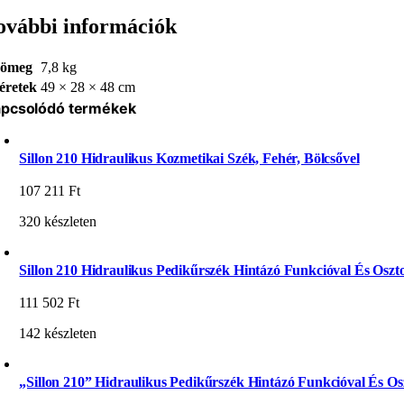
ovábbi információk
ömeg
7,8 kg
éretek
49 × 28 × 48 cm
pcsolódó termékek
Sillon 210 Hidraulikus Kozmetikai Szék, Fehér, Bölcsővel
107 211
Ft
320 készleten
Sillon 210 Hidraulikus Pedikűrszék Hintázó Funkcióval És Oszto
111 502
Ft
142 készleten
„Sillon 210” Hidraulikus Pedikűrszék Hintázó Funkcióval És Osz