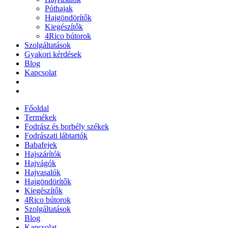
Póthajak
Hajgöndörítők
Kiegészítők
4Rico bútorok
Szolgáltatások
Gyakori kérdések
Blog
Kapcsolat
Főoldal
Termékek
Fodrász és borbély székek
Fodrászati lábtartók
Babafejek
Hajszárítók
Hajvágók
Hajvasalók
Hajgöndörítők
Kiegészítők
4Rico bútorok
Szolgáltatások
Blog
Kapcsolat