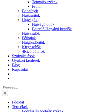
Tetováló székek
Frottír
Babafejek
Hajszárítók
Hajvágók
Hajvágó ollók
Beterítő/Hajvágó kendők
Hajvasalók
Póthajak
Hajgöndörítők
Kiegészítők
4Rico bútorok
Szolgáltatások
Gyakori kérdések
Blog
Kapcsolat
Keresés...
Főoldal
Termékek
Fodrász és borbély székek