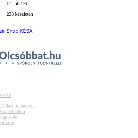
111 502
Ft
233 készleten
air Shop KÉSA
ÁSZF
Elállási nyilatkozat
Adatvédelem
Kapcsolat
Fiókom