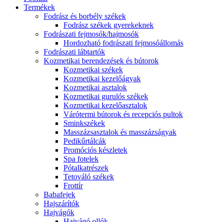
Termékek
Fodrász és borbély székek
Fodrász székek gyerekeknek
Fodrászati fejmosók/hajmosók
Hordozható fodrászati fejmosóállomás
Fodrászati lábtartók
Kozmetikai berendezések és bútorok
Kozmetikai székek
Kozmetikai kezelőágyak
Kozmetikai asztalok
Kozmetikai gurulós székek
Kozmetikai kezelőasztalok
Várótermi bútorok és recepciós pultok
Sminkszékek
Masszázsasztalok és masszázságyak
Pedikűrtálcák
Promóciós készletek
Spa fotelek
Pótalkatrészek
Tetováló székek
Frottír
Babafejek
Hajszárítók
Hajvágók
Hajvágó ollók