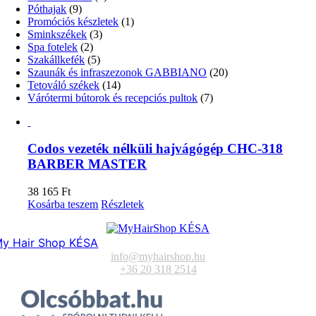
Póthajak
(9)
Promóciós készletek
(1)
Sminkszékek
(3)
Spa fotelek
(2)
Szakállkefék
(5)
Szaunák és infraszezonok GABBIANO
(20)
Tetováló székek
(14)
Várótermi bútorok és recepciós pultok
(7)
Codos vezeték nélküli hajvágógép CHC-318
BARBER MASTER
38 165
Ft
Kosárba teszem
Részletek
y Hair Shop KÉSA
info@myhairshop.hu
+36 20 318 2514