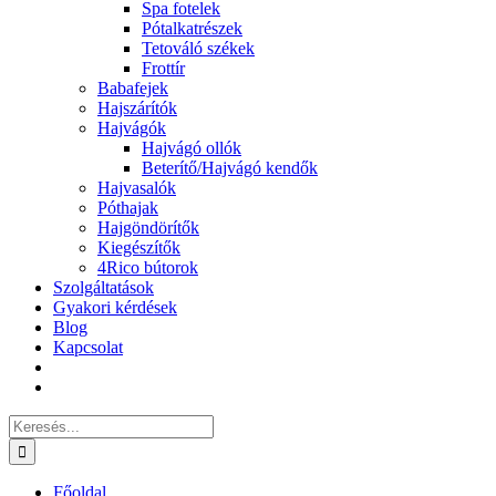
Spa fotelek
Pótalkatrészek
Tetováló székek
Frottír
Babafejek
Hajszárítók
Hajvágók
Hajvágó ollók
Beterítő/Hajvágó kendők
Hajvasalók
Póthajak
Hajgöndörítők
Kiegészítők
4Rico bútorok
Szolgáltatások
Gyakori kérdések
Blog
Kapcsolat
Keresés...
Főoldal