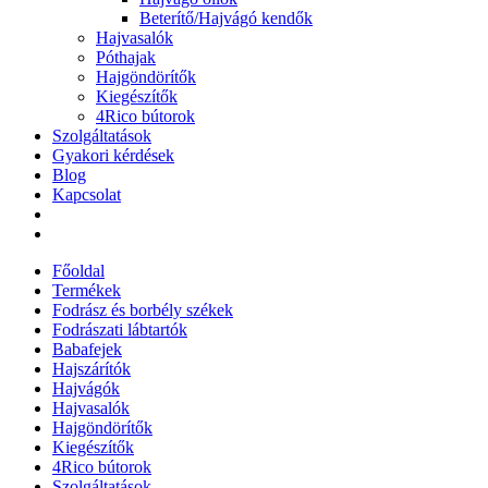
Beterítő/Hajvágó kendők
Hajvasalók
Póthajak
Hajgöndörítők
Kiegészítők
4Rico bútorok
Szolgáltatások
Gyakori kérdések
Blog
Kapcsolat
Főoldal
Termékek
Fodrász és borbély székek
Fodrászati lábtartók
Babafejek
Hajszárítók
Hajvágók
Hajvasalók
Hajgöndörítők
Kiegészítők
4Rico bútorok
Szolgáltatások