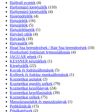
Hajfestő ecsetek
(4)
Hajformázó kiegészítők
(110)
Hajformázó kiegészítők
(4)
Hajgöndörítők
(4)
Hajszárítók
(16)
Hajszárítók
(5)
Hajszárítótartók
(1)
Hajvágó ollók
(4)
Hajvágók
(18)
Hajvasalók
(4)
Head Spa berendezések / Hair Spa berendezések
(10)
Hordozható fodrászati fejmosóállomás
(4)
JAGUAR gépek
(1)
KESSNER készülékek
(1)
Kiegészítők
(22)
Kocsik és fodrászállomások
(5)
Kofferek és fodrász munkaállomások
(1)
Kozmetikai asztalok
(2)
Kozmetikai gurulós székek
(79)
Kozmetikai kezelőágyak
(24)
Kozmetikai kezelőasztalok
(39)
Kozmetikai székek
(75)
Masszázsasztalok és masszázságyak
(1)
Pedikűrtálcák
(15)
Pótalkatrészek
(2)