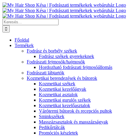
Kihagyás
Keresés...
Főoldal
Termékek
Fodrász és borbély székek
Fodrász székek gyerekeknek
Fodrászati fejmosók/hajmosók
Hordozható fodrászati fejmosóállomás
Fodrászati lábtartók
Kozmetikai berendezések és bútorok
Kozmetikai székek
Kozmetikai kezelőágyak
Kozmetikai asztalok
Kozmetikai gurulós székek
Kozmetikai kezelőasztalok
Várótermi bútorok és recepciós pultok
Sminkszékek
Masszázsasztalok és masszázságyak
Pedikűrtálcák
Promóciós készletek