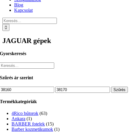
Blog
Kapcsolat
Keresés...
JAGUAR gépek
Gyorskeresés
Szűrés ár szerint
Min
Max
Szűrés
ár
ár
Termékkategóriák
4Rico bútorok
(63)
Ankara
(1)
BARBER fotelek
(15)
Barber kozmetikumok
(1)