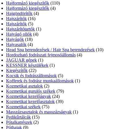
Hajformázó kiegészítők
(110)
Hajformázó kiegészítők
(4)
Hajgöndörítők
(4)
Hajszárítók
(16)
Hajszárítók
(5)
Hajszárítótartók
(1)
Hajvágó ollók
(4)
Hajvágók
(18)
Hajvasalók
(4)
Head Spa berendezések / Hair Spa berendezések
(10)
Hordozható fodrászati fejmosóállomás
(4)
JAGUAR gépek
(1)
KESSNER készülékek
(1)
Kiegészítők
(22)
Kocsik és fodrászállomások
(5)
Kofferek és fodrász munkaállomások
(1)
Kozmetikai asztalok
(2)
Kozmetikai gurulós székek
(79)
Kozmetikai kezelőágyak
(24)
Kozmetikai kezelőasztalok
(39)
Kozmetikai székek
(75)
Masszázsasztalok és masszázságyak
(1)
Pedikűrtálcák
(15)
Pótalkatrészek
(2)
Póthajak
(9)