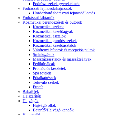
Fodrász székek gyerekeknek
Fodrászati fejmosók/hajmosók
Hordozható fodrászati fejmosóállomás
Fodrászati lábtartók
Kozmetikai berendezések és bútorok
Kozmetikai székek
Kozmetikai kezelőágyak
Kozmetikai asztalok
Kozmetikai gurulós székek
Kozmetikai kezelőasztalok
Várótermi bútorok és recepciós pultok
Sminkszékek
Masszázsasztalok és masszázságyak
Pedikűrtálcák
Promóciós készletek
Spa fotelek
Pótalkatrészek
Tetováló székek
Frottír
Babafejek
Hajszárítók
Hajvágók
Hajvágó ollók
Beterítő/Hajvágó kendők
Hajvasalók