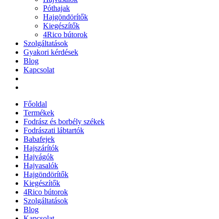
Póthajak
Hajgöndörítők
Kiegészítők
4Rico bútorok
Szolgáltatások
Gyakori kérdések
Blog
Kapcsolat
Főoldal
Termékek
Fodrász és borbély székek
Fodrászati lábtartók
Babafejek
Hajszárítók
Hajvágók
Hajvasalók
Hajgöndörítők
Kiegészítők
4Rico bútorok
Szolgáltatások
Blog
Kapcsolat