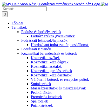
Kihagyás
Keresés...
Főoldal
Termékek
Fodrász és borbély székek
Fodrász székek gyerekeknek
Fodrászati fejmosók/hajmosók
Hordozható fodrászati fejmosóállomás
Fodrászati lábtartók
Kozmetikai berendezések és bútorok
Kozmetikai székek
Kozmetikai kezelőágyak
Kozmetikai asztalok
Kozmetikai gurulós székek
Kozmetikai kezelőasztalok
Várótermi bútorok és recepciós pultok
Sminkszékek
Masszázsasztalok és masszázságyak
Pedikűrtálcák
Promóciós készletek
Spa fotelek
Pótalkatrészek