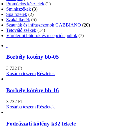
Promóciós készletek
(1)
Sminkszékek
(3)
Spa fotelek
(2)
Szakállkefék
(5)
Szaunák és infraszezonok GABBIANO
(20)
Tetováló székek
(14)
Várótermi bútorok és recepciós pultok
(7)
Borbély kötény bb-05
3 732
Ft
Kosárba teszem
Részletek
Borbély kötény bb-16
3 732
Ft
Kosárba teszem
Részletek
Fodrászati kötény k32 fekete