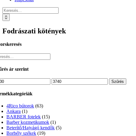
Keresés...
Fodrászati kötények
orskeresés
űrés ár szerint
n
Max
Szűrés
ár
rmékkategóriák
4Rico bútorok
(63)
Ankara
(1)
BARBER fotelek
(15)
Barber kozmetikumok
(1)
Beterítő/Hajvágó kendők
(5)
Borbély székek
(19)