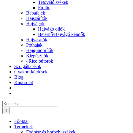
Tetováló székek
Frottír
Babafejek
Hajszárítók
Hajvágók
Hajvágó ollók
Beterítő/Hajvágó kendők
Hajvasalók
Póthajak
Hajgöndörítők
Kiegészítők
4Rico bútorok
Szolgáltatások
Gyakori kérdések
Blog
Kapcsolat
Keresés...
Főoldal
Termékek
Fodrász és borbély székek