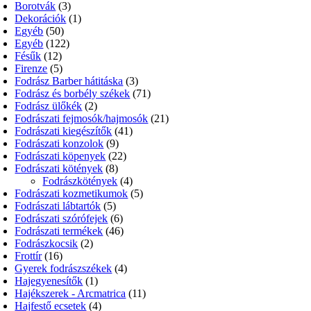
Borotvák
(3)
Dekorációk
(1)
Egyéb
(50)
Egyéb
(122)
Fésűk
(12)
Firenze
(5)
Fodrász Barber hátitáska
(3)
Fodrász és borbély székek
(71)
Fodrász ülőkék
(2)
Fodrászati fejmosók/hajmosók
(21)
Fodrászati kiegészítők
(41)
Fodrászati konzolok
(9)
Fodrászati köpenyek
(22)
Fodrászati kötények
(8)
Fodrászkötények
(4)
Fodrászati kozmetikumok
(5)
Fodrászati lábtartók
(5)
Fodrászati szórófejek
(6)
Fodrászati termékek
(46)
Fodrászkocsik
(2)
Frottír
(16)
Gyerek fodrászszékek
(4)
Hajegyenesítők
(1)
Hajékszerek - Arcmatrica
(11)
Hajfestő ecsetek
(4)