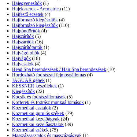
Hajegyenesítők
(1)
Hajékszerek - Arcmatrica
(11)
Hajfestő ecsetek
(4)
Hajformázó kiegészítők
(4)
Hajformázó kiegészítők
(110)
Hajgöndörítők
(4)
Hajszárítók
(5)
Hajszárítók
(16)
Hajszárítótartók
(1)
Hajvágó ollók
(4)
Hajvágók
(18)
Hajvasalók
(4)
Head Spa berendezések / Hair Spa berendezések
(10)
Hordozható fodrászati fejmosóállomás
(4)
JAGUAR gépek
(1)
KESSNER készülékek
(1)
Kiegészítők
(22)
Kocsik és fodrászállomások
(5)
Kofferek és fodrász munkaállomások
(1)
Kozmetikai asztalok
(2)
Kozmetikai gurulós székek
(79)
Kozmetikai kezelőágyak
(24)
Kozmetikai kezelőasztalok
(39)
Kozmetikai székek
(75)
Masszázsasztalok és masszázságyak
(1)