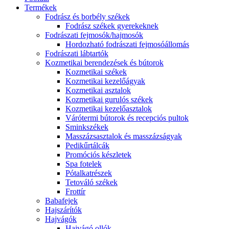
Termékek
Fodrász és borbély székek
Fodrász székek gyerekeknek
Fodrászati fejmosók/hajmosók
Hordozható fodrászati fejmosóállomás
Fodrászati lábtartók
Kozmetikai berendezések és bútorok
Kozmetikai székek
Kozmetikai kezelőágyak
Kozmetikai asztalok
Kozmetikai gurulós székek
Kozmetikai kezelőasztalok
Várótermi bútorok és recepciós pultok
Sminkszékek
Masszázsasztalok és masszázságyak
Pedikűrtálcák
Promóciós készletek
Spa fotelek
Pótalkatrészek
Tetováló székek
Frottír
Babafejek
Hajszárítók
Hajvágók
Hajvágó ollók