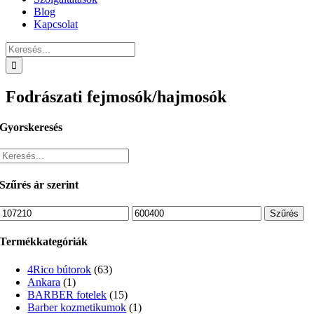
Blog
Kapcsolat
Keresés...
Fodrászati fejmosók/hajmosók
Gyorskeresés
Szűrés ár szerint
Min
Max
Szűrés
ár
ár
Termékkategóriák
4Rico bútorok
(63)
Ankara
(1)
BARBER fotelek
(15)
Barber kozmetikumok
(1)