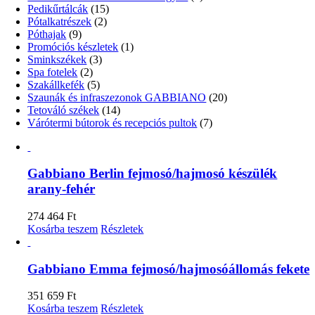
Pedikűrtálcák
(15)
Pótalkatrészek
(2)
Póthajak
(9)
Promóciós készletek
(1)
Sminkszékek
(3)
Spa fotelek
(2)
Szakállkefék
(5)
Szaunák és infraszezonok GABBIANO
(20)
Tetováló székek
(14)
Várótermi bútorok és recepciós pultok
(7)
Gabbiano Berlin fejmosó/hajmosó készülék
arany-fehér
274 464
Ft
Kosárba teszem
Részletek
Gabbiano Emma fejmosó/hajmosóállomás fekete
351 659
Ft
Kosárba teszem
Részletek