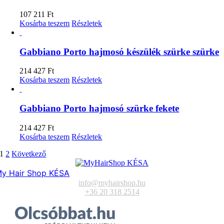
107 211
Ft
Kosárba teszem
Részletek
Gabbiano Porto hajmosó készülék szürke szürke
214 427
Ft
Kosárba teszem
Részletek
Gabbiano Porto hajmosó szürke fekete
214 427
Ft
Kosárba teszem
Részletek
1
2
Következő
y Hair Shop KÉSA
info@myhairshop.hu
+36 20 318 2514