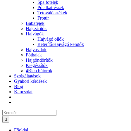
Spa fotelek
Pótalkatrészek
Tetováló székek
Frottír
Babafejek
Hajszárítók
Hajvágók
Hajvágó ollók
Beterítő/Hajvágó kendők
Hajvasalók
Póthajak
Hajgöndörítők
Kiegészítők
4Rico bútorok
Szolgáltatások
Gyakori kérdések
Blog
Kapcsolat
Keresés...
Főoldal