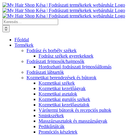
Kihagyás
Keresés...
Főoldal
Termékek
Fodrász és borbély székek
Fodrász székek gyerekeknek
Fodrászati fejmosók/hajmosók
Hordozható fodrászati fejmosóállomás
Fodrászati lábtartók
Kozmetikai berendezések és bútorok
Kozmetikai székek
Kozmetikai kezelőágyak
Kozmetikai asztalok
Kozmetikai gurulós székek
Kozmetikai kezelőasztalok
Várótermi bútorok és recepciós pultok
Sminkszékek
Masszázsasztalok és masszázságyak
Pedikűrtálcák
Promóciós készletek