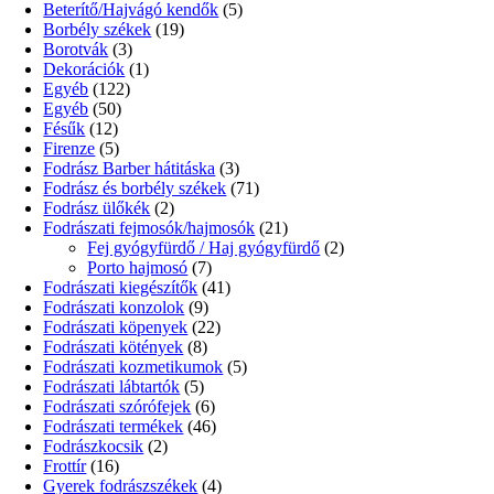
Beterítő/Hajvágó kendők
(5)
Borbély székek
(19)
Borotvák
(3)
Dekorációk
(1)
Egyéb
(122)
Egyéb
(50)
Fésűk
(12)
Firenze
(5)
Fodrász Barber hátitáska
(3)
Fodrász és borbély székek
(71)
Fodrász ülőkék
(2)
Fodrászati fejmosók/hajmosók
(21)
Fej gyógyfürdő / Haj gyógyfürdő
(2)
Porto hajmosó
(7)
Fodrászati kiegészítők
(41)
Fodrászati konzolok
(9)
Fodrászati köpenyek
(22)
Fodrászati kötények
(8)
Fodrászati kozmetikumok
(5)
Fodrászati lábtartók
(5)
Fodrászati szórófejek
(6)
Fodrászati termékek
(46)
Fodrászkocsik
(2)
Frottír
(16)
Gyerek fodrászszékek
(4)