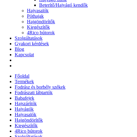
Beterítő/Hajvágó kendők
Hajvasalók
Póthajak
Hajgöndörítők
Kiegészítők
4Rico bútorok
Szolgáltatások
Gyakori kérdések
Blog
Kapcsolat
Főoldal
Termékek
Fodrász és borbély székek
Fodrászati lábtartók
Babafejek
Hajszárítók
Hajvágók
Hajvasalók
Hajgöndörítők
Kiegészítők
4Rico bútorok
Szolgáltatások