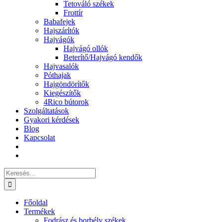
Tetováló székek
Frottír
Babafejek
Hajszárítók
Hajvágók
Hajvágó ollók
Beterítő/Hajvágó kendők
Hajvasalók
Póthajak
Hajgöndörítők
Kiegészítők
4Rico bútorok
Szolgáltatások
Gyakori kérdések
Blog
Kapcsolat
Keresés...
Főoldal
Termékek
Fodrász és borbély székek