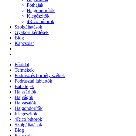
Póthajak
Hajgöndörítők
Kiegészítők
4Rico bútorok
Szolgáltatások
Gyakori kérdések
Blog
Kapcsolat
Főoldal
Termékek
Fodrász és borbély székek
Fodrászati lábtartók
Babafejek
Hajszárítók
Hajvágók
Hajvasalók
Hajgöndörítők
Kiegészítők
4Rico bútorok
Szolgáltatások
Blog
Kapcsolat