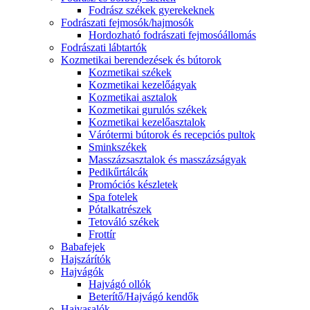
Fodrász székek gyerekeknek
Fodrászati fejmosók/hajmosók
Hordozható fodrászati fejmosóállomás
Fodrászati lábtartók
Kozmetikai berendezések és bútorok
Kozmetikai székek
Kozmetikai kezelőágyak
Kozmetikai asztalok
Kozmetikai gurulós székek
Kozmetikai kezelőasztalok
Várótermi bútorok és recepciós pultok
Sminkszékek
Masszázsasztalok és masszázságyak
Pedikűrtálcák
Promóciós készletek
Spa fotelek
Pótalkatrészek
Tetováló székek
Frottír
Babafejek
Hajszárítók
Hajvágók
Hajvágó ollók
Beterítő/Hajvágó kendők
Hajvasalók