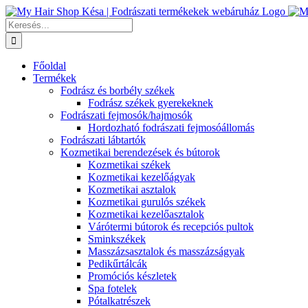
Kihagyás
Keresés...
Főoldal
Termékek
Fodrász és borbély székek
Fodrász székek gyerekeknek
Fodrászati fejmosók/hajmosók
Hordozható fodrászati fejmosóállomás
Fodrászati lábtartók
Kozmetikai berendezések és bútorok
Kozmetikai székek
Kozmetikai kezelőágyak
Kozmetikai asztalok
Kozmetikai gurulós székek
Kozmetikai kezelőasztalok
Várótermi bútorok és recepciós pultok
Sminkszékek
Masszázsasztalok és masszázságyak
Pedikűrtálcák
Promóciós készletek
Spa fotelek
Pótalkatrészek