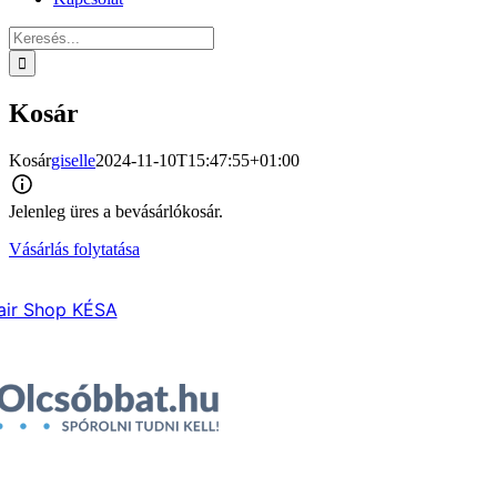
Keresés...
Kosár
Kosár
giselle
2024-11-10T15:47:55+01:00
Jelenleg üres a bevásárlókosár.
Vásárlás folytatása
air Shop KÉSA